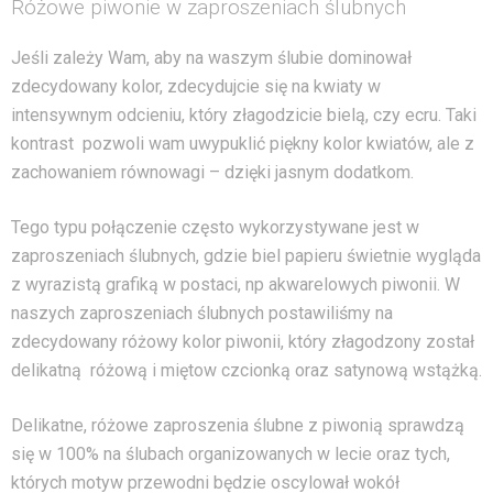
Różowe piwonie w zaproszeniach ślubnych
Jeśli zależy Wam, aby na waszym ślubie dominował
zdecydowany kolor, zdecydujcie się na kwiaty w
intensywnym odcieniu, który złagodzicie bielą, czy ecru. Taki
kontrast pozwoli wam uwypuklić piękny kolor kwiatów, ale z
zachowaniem równowagi – dzięki jasnym dodatkom.
Tego typu połączenie często wykorzystywane jest w
zaproszeniach ślubnych, gdzie biel papieru świetnie wygląda
z wyrazistą grafiką w postaci, np akwarelowych piwonii. W
naszych zaproszeniach ślubnych postawiliśmy na
zdecydowany różowy kolor piwonii, który złagodzony został
delikatną różową i miętow czcionką oraz satynową wstążką.
Delikatne, różowe zaproszenia ślubne z piwonią sprawdzą
się w 100% na ślubach organizowanych w lecie oraz tych,
których motyw przewodni będzie oscylował wokół