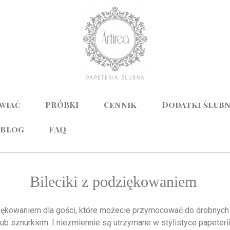
awiać
PRÓBKI
Cennik
Dodatki ślub
Blog
FAQ
Bileciki z podziękowaniem
iękowaniem dla gości, które możecie przymocować do drobnych p
ub sznurkiem. I niezmiennie są utrzymane w stylistyce papeterii,