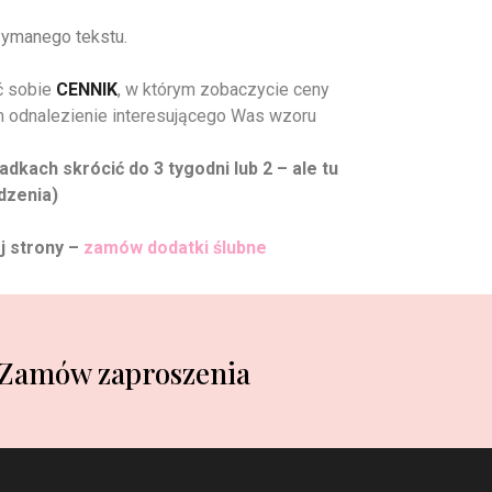
rzymanego tekstu.
ać sobie
CENNIK
, w którym zobaczycie ceny
Wam odnalezienie interesującego Was wzoru
kach skrócić do 3 tygodni lub 2 – ale tu
dzenia)
 strony –
zamów dodatki ślubne
Zamów zaproszenia